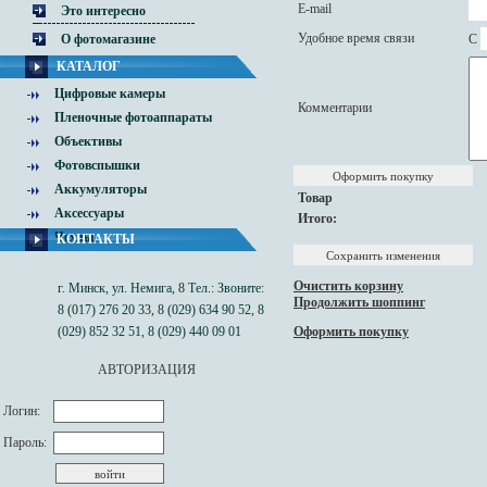
E-mail
Это интересно
Удобное время связи
C
О фотомагазине
КАТАЛОГ
Цифровые камеры
Комментарии
Пленочные фотоаппараты
Объективы
Фотовспышки
Аккумуляторы
Товар
Аксессуары
Итого:
Чехлы
КОНТАКТЫ
Очистить корзину
г. Минск, ул. Немига, 8 Тел.: Звоните:
Продолжить шоппинг
8 (017) 276 20 33, 8 (029) 634 90 52, 8
(029) 852 32 51, 8 (029) 440 09 01
Оформить покупку
АВТОРИЗАЦИЯ
Логин:
Пароль: