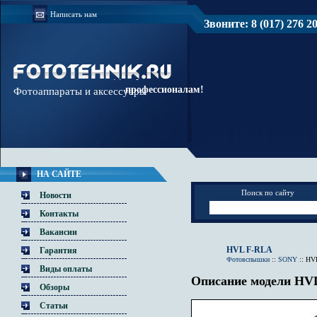
Написать нам
Звоните: 8 (017) 276 20 
Доверяйте
профессионалам!
Фотоаппараты и аксессуары
НА САЙТЕ
Поиск по сайту
Новости
Контакты
Вакансии
HVL F-RLA
Гарантия
Фотовспышки
::
SONY
::
HV
Виды оплаты
Описание модели HV
Обзоры
Статьи