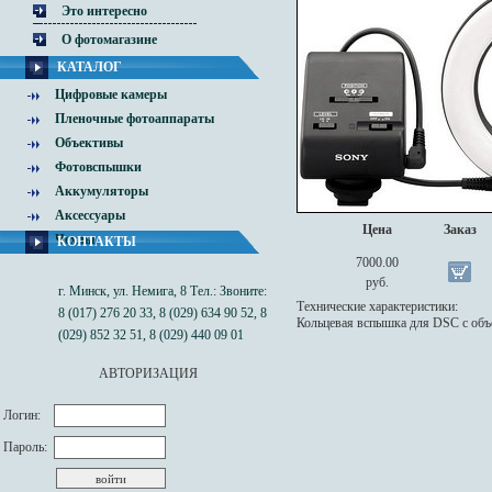
Это интересно
О фотомагазине
КАТАЛОГ
Цифровые камеры
Пленочные фотоаппараты
Объективы
Фотовспышки
Аккумуляторы
Аксессуары
Цена
Заказ
Чехлы
КОНТАКТЫ
7000.00
руб.
г. Минск, ул. Немига, 8 Тел.: Звоните:
Технические характеристики:
8 (017) 276 20 33, 8 (029) 634 90 52, 8
Кольцевая вспышка для DSC с об
(029) 852 32 51, 8 (029) 440 09 01
АВТОРИЗАЦИЯ
Логин:
Пароль: