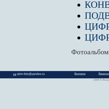
КОН
ПОД
ЦИФ
ЦИФ
Фотоальбо
Контакты
Ваканси
abm-foto@yandex.ru
2009 © Фотом