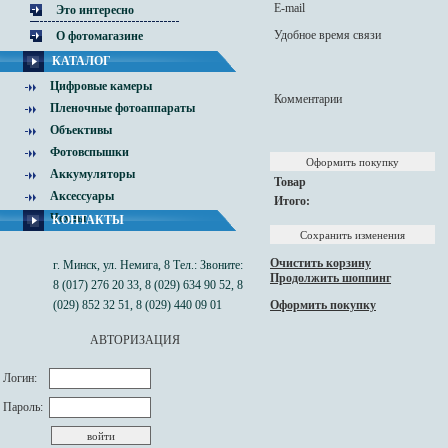
E-mail
Это интересно
Удобное время связи
О фотомагазине
КАТАЛОГ
Цифровые камеры
Комментарии
Пленочные фотоаппараты
Объективы
Фотовспышки
Аккумуляторы
Товар
Аксессуары
Итого:
Чехлы
КОНТАКТЫ
Очистить корзину
г. Минск, ул. Немига, 8 Тел.: Звоните:
Продолжить шоппинг
8 (017) 276 20 33, 8 (029) 634 90 52, 8
(029) 852 32 51, 8 (029) 440 09 01
Оформить покупку
АВТОРИЗАЦИЯ
Логин:
Пароль: