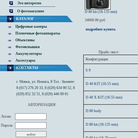
Это интересно
О фотомагазине
D 80 kit (18-135 mm)
КАТАЛОГ
34000.00 руб.
Цифровые камеры
подробнее
купить
Пленочные фотоаппараты
Объективы
Фотовспышки
Прайс-лист:
Аккумуляторы
Конфигурация
Аксессуары
Чехлы
КОНТАКТЫ
S 9
г. Минск, ул. Немига, 8 Тел.: Звоните:
D 40 KIT (18-55 mm)
8 (017) 276 20 33, 8 (029) 634 90 52, 8
(029) 852 32 51, 8 (029) 440 09 01
D 40 X KIT (18-55 mm)
АВТОРИЗАЦИЯ
D 80 body
Логин:
D 80 kit (18-135 mm)
Пароль: