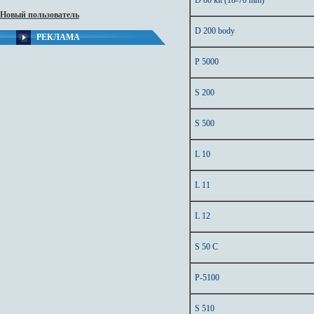
D 80 kit (18-70 mm)
Новый пользователь
D 200 body
РЕКЛАМА
P 5000
S 200
S 500
L 10
L 11
L 12
S 50 C
P-5100
S 510