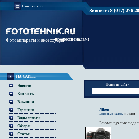
Написать нам
Звоните: 8 (017) 276 20 
Доверяйте
профессионалам!
Фотоаппараты и аксессуары
НА САЙТЕ
Поиск по сайту
Новости
Контакты
Вакансии
Nikon
Гарантия
Цифровые камеры
::
Nikon
Виды оплаты
Рекомендуемые модел
Обзоры
Статьи