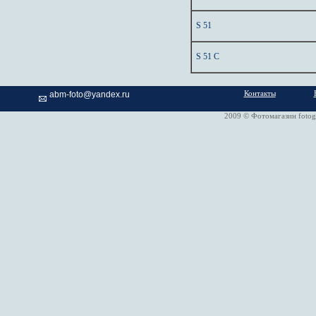
S 51
S 51 C
Контакты
abm-foto@yandex.ru
2009 © Фотомагазин fotog