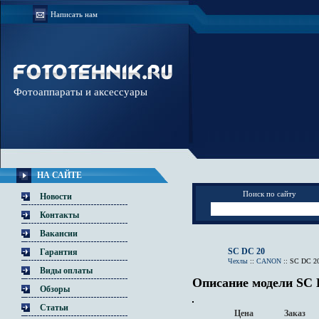
Написать нам
Фотоаппараты и аксессуары
НА САЙТЕ
Поиск по сайту
Новости
Контакты
Вакансии
SC DC 20
Гарантия
Чехлы
::
CANON
::
SC DC 2
Виды оплаты
Описание модели SC 
Обзоры
Статьи
Цена
Заказ