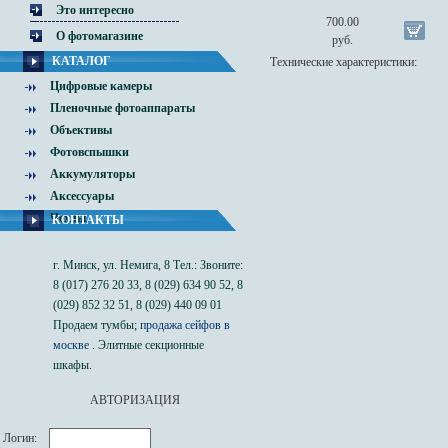
Это интересно
700.00
О фотомагазине
руб.
КАТАЛОГ
Технические характеристики:
Цифровые камеры
Пленочные фотоаппараты
Объективы
Фотовспышки
Аккумуляторы
Аксессуары
Чехлы
КОНТАКТЫ
г. Минск, ул. Немига, 8 Тел.: Звоните:
8 (017) 276 20 33, 8 (029) 634 90 52, 8
(029) 852 32 51, 8 (029) 440 09 01
Продаем тумбы;
продажа сейфов в
москве
. Элитные секционные
шкафы.
АВТОРИЗАЦИЯ
Логин: