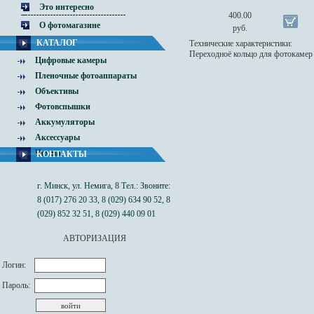
Это интересно
400.00
О фотомагазине
руб.
КАТАЛОГ
Технические характеристики:
Переходноё кольцо для фотокамер
Цифровые камеры
Пленочные фотоаппараты
Объективы
Фотовспышки
Аккумуляторы
Аксессуары
Чехлы
КОНТАКТЫ
г. Минск, ул. Немига, 8 Тел.: Звоните:
8 (017) 276 20 33, 8 (029) 634 90 52, 8
(029) 852 32 51, 8 (029) 440 09 01
АВТОРИЗАЦИЯ
Логин:
Пароль: