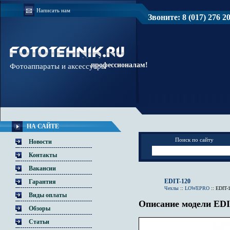
Написать нам
Звоните: 8 (017) 276 20 
Доверяйте
профессионалам!
Фотоаппараты и аксессуары
НА САЙТЕ
Поиск по сайту
Новости
Контакты
Вакансии
EDIT-120
Гарантия
Чехлы
::
LOWEPRO
::
EDIT-
Виды оплаты
Описание модели EDI
Обзоры
Статьи