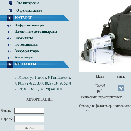
Это интересно
О фотомагазине
КАТАЛОГ
Цифровые камеры
Пленочные фотоаппараты
Объективы
Фотовспышки
Аккумуляторы
Аксессуары
Чехлы
КОНТАКТЫ
Цена
Заказ
г. Минск, ул. Немига, 8 Тел.: Звоните:
8 (017) 276 20 33, 8 (029) 634 90 52, 8
750.00
(029) 852 32 51, 8 (029) 440 09 01
руб.
Технические характеристики:
АВТОРИЗАЦИЯ
Сумка для фотокамер и видеокамер
13.5 см.
Логин:
Пароль: