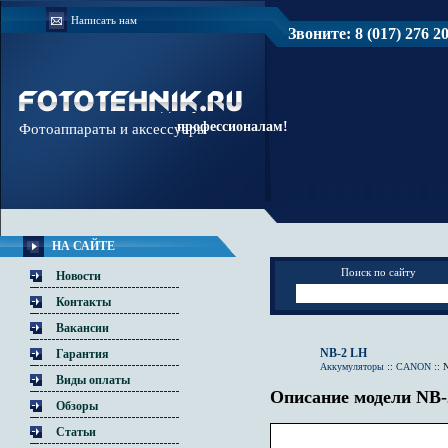
Написать нам
Звоните: 8 (017) 276 20 
Доверяйте
профессионалам!
Фотоаппараты и аксессуары
НА САЙТЕ
Поиск по сайту
Новости
Контакты
Вакансии
NB-2 LH
Гарантия
Аккумуляторы
::
CANON
::
Виды оплаты
Описание модели NB
Обзоры
Статьи