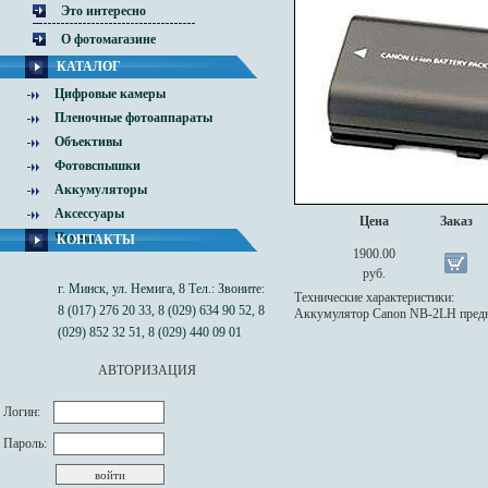
Это интересно
О фотомагазине
КАТАЛОГ
Цифровые камеры
Пленочные фотоаппараты
Объективы
Фотовспышки
Аккумуляторы
Аксессуары
Цена
Заказ
Чехлы
КОНТАКТЫ
1900.00
руб.
г. Минск, ул. Немига, 8 Тел.: Звоните:
Технические характеристики:
8 (017) 276 20 33, 8 (029) 634 90 52, 8
Аккумулятор Canon NB-2LH предн
(029) 852 32 51, 8 (029) 440 09 01
АВТОРИЗАЦИЯ
Логин:
Пароль: