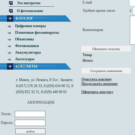
E-mail
Это интересно
Удобное время связи
C
О фотомагазине
КАТАЛОГ
Цифровые камеры
Комментарии
Пленочные фотоаппараты
Объективы
Фотовспышки
Аккумуляторы
Товар
Аксессуары
Итого:
Чехлы
КОНТАКТЫ
Очистить корзину
г. Минск, ул. Немига, 8 Тел.: Звоните:
Продолжить шоппинг
8 (017) 276 20 33, 8 (029) 634 90 52, 8
(029) 852 32 51, 8 (029) 440 09 01
Оформить покупку
АВТОРИЗАЦИЯ
Логин:
Пароль: